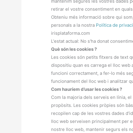
mantenim segures les vostres dades per
retirar el vostre consentiment en qual
Obteniu més informació sobre qui som
personals a la nostra
Política de privaci
irisplataforma.com
L'estat actual: No s'ha donat consentim
Què són les cookies ?
Les cookies són petits fitxers de text
dispositiu quan es carrega el lloc web
funcioni correctament, a fer-lo més seg
funcionament del lloc web i analitzar q
Com hauríem d’usar les cookies ?
Com la majoria dels serveis en línia, el
propòsits. Les cookies pròpies són bàs
recopilen cap de les vostres dades d’id
lloc web serveixen principalment per 
nostre lloc web, mantenir segurs els no