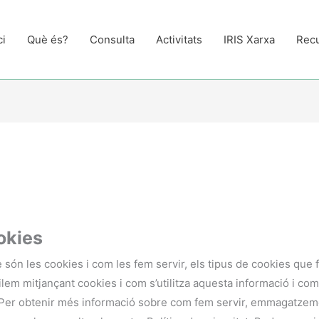
ci
Què és?
Consulta
Activitats
IRIS Xarxa
Rec
ookies
 són les cookies i com les fem servir, els tipus de cookies que
pilem mitjançant cookies i com s’utilitza aquesta informació i co
. Per obtenir més informació sobre com fem servir, emmagatzem