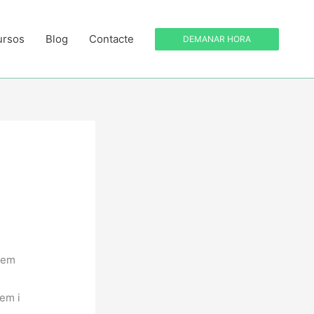
ursos
Blog
Contacte
DEMANAR HORA
 fem
m
em i