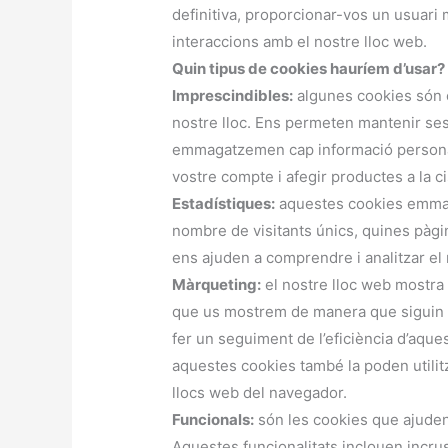
definitiva, proporcionar-vos un usuari m
interaccions amb el nostre lloc web.
Quin tipus de cookies hauríem d’usar?
Imprescindibles:
algunes cookies són e
nostre lloc. Ens permeten mantenir ses
emmagatzemen cap informació personal.
vostre compte i afegir productes a la ci
Estadístiques:
aquestes cookies emmaga
nombre de visitants únics, quines pàgine
ens ajuden a comprendre i analitzar el r
Màrqueting:
el nostre lloc web mostra 
que us mostrem de manera que siguin s
fer un seguiment de l’eficiència d’aq
aquestes cookies també la poden utilit
llocs web del navegador.
Funcionals:
són les cookies que ajuden
Aquestes funcionalitats inclouen incru