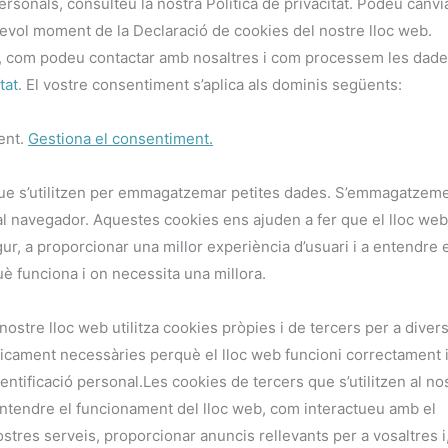
sonals, consulteu la nostra Política de privacitat. Podeu canvi
sevol moment de la Declaració de cookies del nostre lloc web.
, com podeu contactar amb nosaltres i com processem les dad
tat
. El vostre consentiment s’aplica als dominis següents:
ent.
Gestiona el consentiment.
 que s’utilitzen per emmagatzemar petites dades. S’emmagatzeme
 al navegador. Aquestes cookies ens ajuden a fer que el lloc we
ur, a proporcionar una millor experiència d’usuari i a entendre 
uè funciona i on necessita una millora.
 nostre lloc web utilitza cookies pròpies i de tercers per a diver
icament necessàries perquè el lloc web funcioni correctament 
entificació personal.Les cookies de tercers que s’utilitzen al no
entendre el funcionament del lloc web, com interactueu amb el
stres serveis, proporcionar anuncis rellevants per a vosaltres i