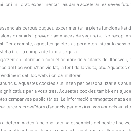
illor i millorat. experimentar i ajudar a accelerar les seves futu
ssencials perquè pugueu experimentar la plena funcionalitat d
sions d’usuaris i prevenir amenaces de seguretat. No recopilen
 Per exemple, aquestes galetes us permeten iniciar la sessió 
stella i fer la compra de forma segura.
tzemen informació com el nombre de visitants del lloc web, 
s del lloc web s’han visitat, la font de la visita, etc. Aquestes 
endiment del lloc web. i on cal millorar.
anuncis. Aquestes cookies s’utilitzen per personalitzar els anun
ignificatius per a vosaltres. Aquestes cookies també ens ajud
uestes campanyes publicitàries. La informació emmagatzemada e
zar tercers proveïdors d’anuncis per mostrar-vos anuncis en alt
 a determinades funcionalitats no essencials del nostre lloc we
star contingut com vídeos o compartir contingut del lloc web a l