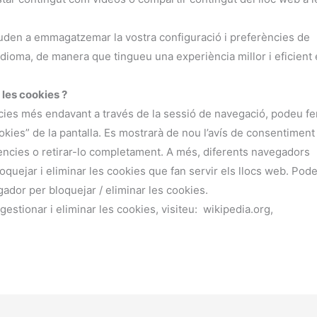
uden a emmagatzemar la vostra configuració i preferències de
idioma, de manera que tingueu una experiència millor i eficient
 les cookies ?
cies més endavant a través de la sessió de navegació, podeu fer
cookies” de la pantalla. Es mostrarà de nou l’avís de consentimen
ències o retirar-lo completament. A més, diferents navegadors
quejar i eliminar les cookies que fan servir els llocs web. Pod
gador per bloquejar / eliminar les cookies.
stionar i eliminar les cookies, visiteu: wikipedia.org,