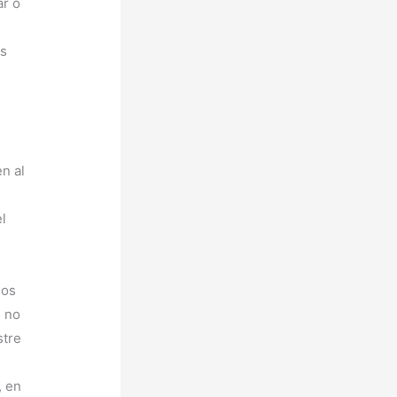
ar o
es
n al
b
el
sos
i no
stre
, en