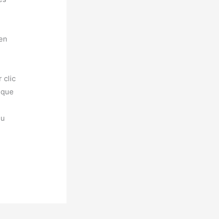
 en
 clic
t que
eu