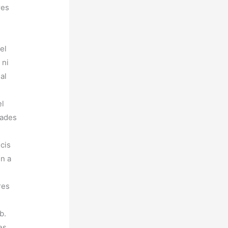
res
el
 ni
al
el
dades
cis
en a
n
res
b.
es