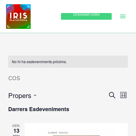
Vés
MEN
al
DEMANAR HORA
PRIN
contingut
No hi ha esdeveniments pròxims.
cos
Propers
Navegació
CERCA
Naveg
LLISTA
visual
de
Selecciona
Darrers Esdeveniments
i
visual
una
cerca
Esdev
data.
d'Esdevenime
GEN.
13