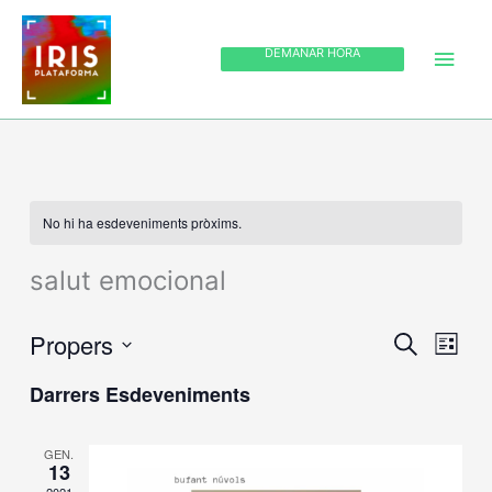
Vés
MEN
al
DEMANAR HORA
PRIN
contingut
No hi ha esdeveniments pròxims.
salut emocional
Propers
Navegació
CERCA
Naveg
LLISTA
visual
de
Selecciona
Darrers Esdeveniments
i
visual
una
cerca
Esdev
data.
d'Esdevenime
GEN.
13